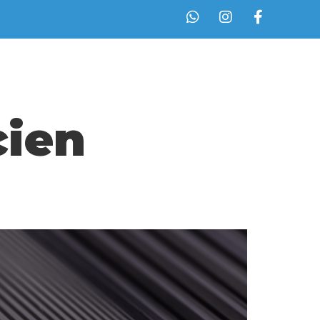
fs
Branding d’espace
Réalisations
Contact
cien