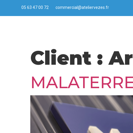
05 63 47 00 72
commercial@ateliervezes.fr
Client :
Ar
MALATERR