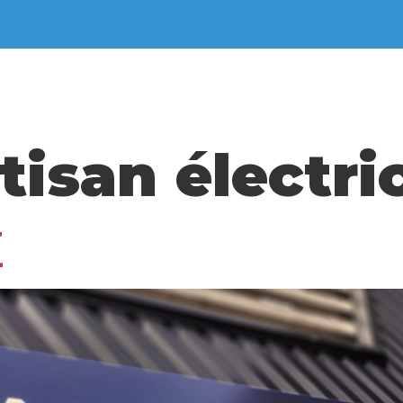
Enseignes
Signalétique
Adhési
tisan électri
E