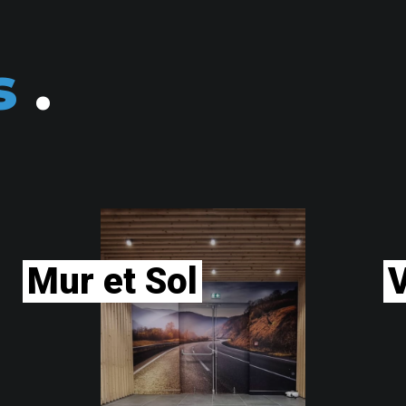
s
.
Mur et Sol
V