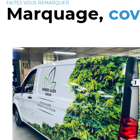
FAITES VOUS REMARQUER
Marquage,
cov
pre