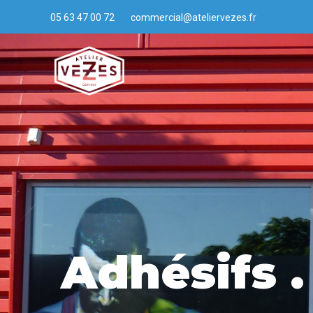
05 63 47 00 72
commercial@ateliervezes.fr
Adhésifs
.