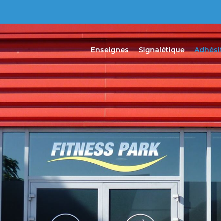
Enseignes
Signalétique
Adhési